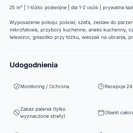
25 m² | 1 łóżko podwójne | dla 1-2 osób | prywatna łaz
Wyposażenie pokoju: pościel, szafa, zestaw do parze
mikrofalowa, przybory kuchenne, aneks kuchenny, czajn
telewizor, gniazdko przy łóżku, wieszak na ubrania, p
Udogodnienia
Monitoring / Ochrona
Recepcja 24
Zakaz palenia (tylko
Obiekt cało
wyznaczone strefy)