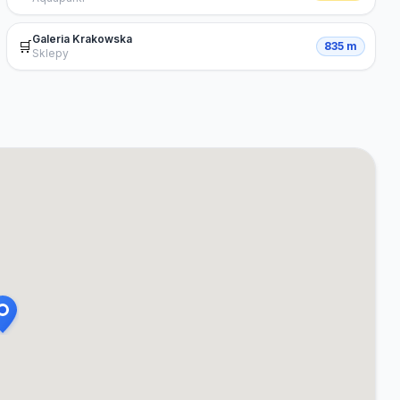
Galeria Krakowska
🛒
835 m
Sklepy