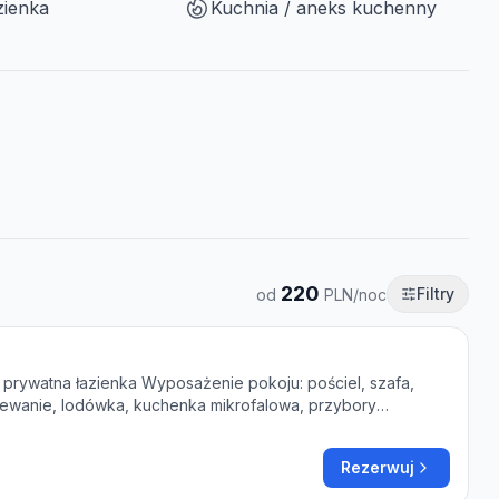
zienka
Kuchnia / aneks kuchenny
220
Filtry
od
PLN/noc
| prywatna łazienka Wyposażenie pokoju: pościel, szafa,
zewanie, lodówka, kuchenka mikrofalowa, przybory
yczny, płyta kuchenna, stół jadalny, biurko, telewizor,
, prywatna łazienka. Obowiązuje zakaz palenia.
Rezerwuj