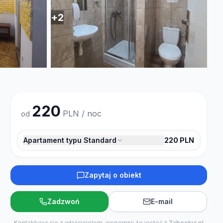
+
2
220
PLN / noc
od
Apartament typu Standard
220
PLN
Zapytaj o obiekt
Zadzwoń
E-mail
Kontaktując się z właścicielem, wspomnij że jesteś z
Zabookuj.pl