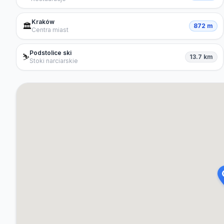
Kraków
🏛️
872 m
Centra miast
Podstolice ski
⛷️
13.7 km
Stoki narciarskie