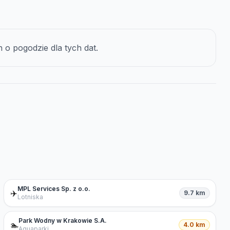
o pogodzie dla tych dat.
MPL Services Sp. z o.o.
✈️
9.7 km
Lotniska
Park Wodny w Krakowie S.A.
🏊
4.0 km
Aquaparki