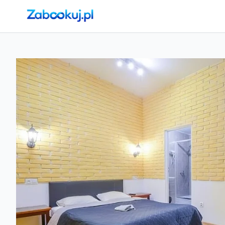
Strona główna
›
Noclegi
›
Kraków
›
Kraków, Stare Miasto