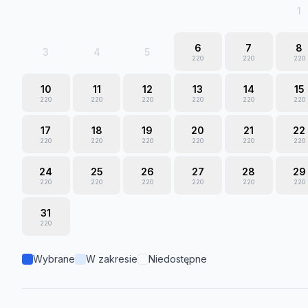
1
6
7
8
3
4
5
220
220
220
10
11
12
13
14
15
220
220
220
220
220
220
17
18
19
20
21
22
220
220
220
220
220
220
24
25
26
27
28
29
220
220
220
220
220
220
31
220
Wybrane
W zakresie
Niedostępne