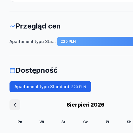
Przegląd cen
Apartament typu Standard
220 PLN
Dostępność
Apartament typu Standard
220
PLN
Sierpień 2026
Pn
Wt
Śr
Cz
Pt
Sb