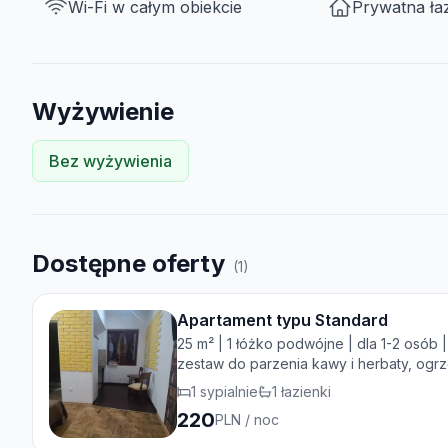
Wi-Fi w całym obiekcie
Prywatna ła
Wyżywienie
Bez wyżywienia
Dostępne oferty
(
1
)
Apartament typu Standard
25 m² | 1 łóżko podwójne | dla 1-2 osób 
zestaw do parzenia kawy i herbaty, ogr
kuchenne, aneks kuchenny, czajnik elektr
1
sypialnie
1
łazienki
gniazdko przy łóżku, wieszak na ubrania
220
PLN
/ noc