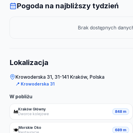
Pogoda na najbliższy tydzień
Brak dostępnych danych 
Lokalizacja
Krowoderska 31, 31-141 Kraków, Polska
📍
Krowoderska 31
W pobliżu
Kraków Główny
🚂
848 m
Dworce kolejowe
Morskie Oko
🍽️
689 m
Restauracje