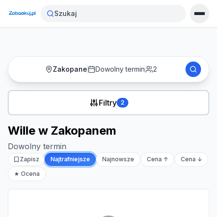
Strona główna
›
Noclegi
›
Wille w Zakopanem
Szukaj
Zakopane
Dowolny termin
2
Filtry
2
Wille w Zakopanem
Dowolny termin
Zapisz
Najtrafniejsze
Najnowsze
Cena ↑
Cena ↓
★ Ocena