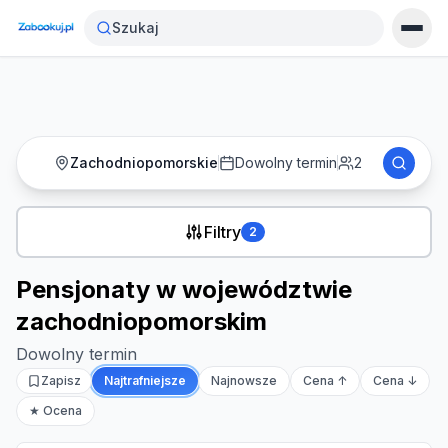
Strona główna
›
Noclegi
›
Szukaj
Pensjonaty w województwie zachodniopomorskim
Zachodniopomorskie
Dowolny termin
2
Filtry
2
Pensjonaty w województwie
zachodniopomorskim
Dowolny termin
Zapisz
Najtrafniejsze
Najnowsze
Cena ↑
Cena ↓
★ Ocena