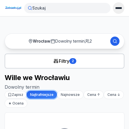
Strona główna
›
Noclegi
›
Wille we Wrocławiu
Szukaj
Wrocław
Dowolny termin
2
Filtry
2
Wille we Wrocławiu
Dowolny termin
Zapisz
Najtrafniejsze
Najnowsze
Cena ↑
Cena ↓
★ Ocena