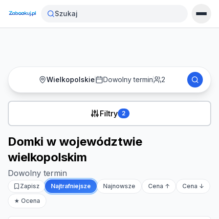
Strona główna
›
Noclegi
›
Szukaj
Domki w województwie wielkopolskim
Wielkopolskie
Dowolny termin
2
Filtry
2
Domki w województwie
wielkopolskim
Dowolny termin
Zapisz
Najtrafniejsze
Najnowsze
Cena ↑
Cena ↓
★ Ocena