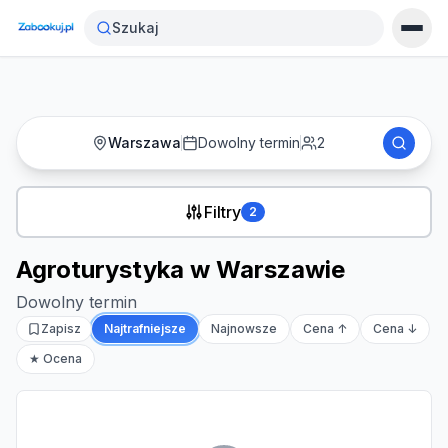
Strona główna
›
Noclegi
›
Agroturystyka w Warszawie
Szukaj
Warszawa
Dowolny termin
2
Filtry
2
Agroturystyka w Warszawie
Dowolny termin
Zapisz
Najtrafniejsze
Najnowsze
Cena ↑
Cena ↓
★ Ocena