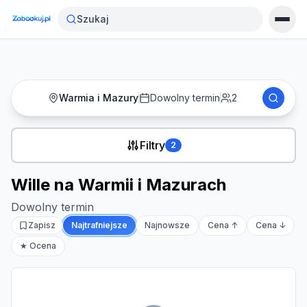
Strona główna
›
Noclegi
›
Wille na Warmii i Mazurach
Szukaj
Warmia i Mazury
Dowolny termin
2
Filtry
2
Wille na Warmii i Mazurach
Dowolny termin
Zapisz
Najtrafniejsze
Najnowsze
Cena ↑
Cena ↓
★ Ocena