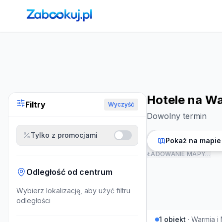
Strona główna
›
Noclegi
›
Hotele na Warmii i Mazurach
Hotele na Wa
Filtry
Wyczyść
Dowolny termin
Tylko z promocjami
Pokaż na mapie
ŁADOWANIE MAPY…
Odległość od centrum
Wybierz lokalizację, aby użyć filtru
odległości
1
obiekt
·
Warmia i