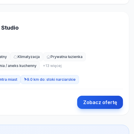
 Studio
atny
Klimatyzacja
Prywatna łazienka
nia / aneks kuchenny
+
13
więcej
ntra miast
⛷️
9.0 km do:
stoki narciarskie
Zobacz ofertę