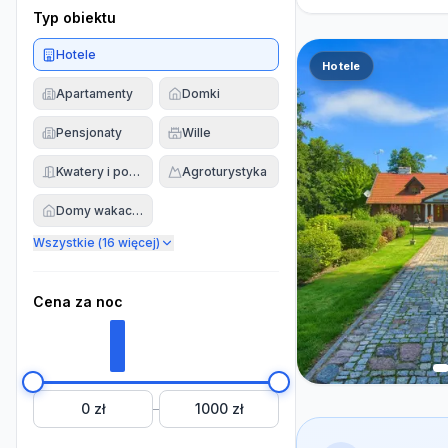
Typ obiektu
Hotele
Hotele
Apartamenty
Domki
Pensjonaty
Wille
Kwatery i pokoje
Agroturystyka
Domy wakacyjne
Wszystkie (
16
więcej)
Cena za noc
0 zł
1000 zł
–