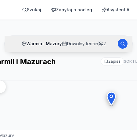
Szukaj
Zapytaj o nocleg
Asystent AI
Warmia i Mazury
Dowolny termin
2
rmii i Mazurach
Zapisz
SORTU
 Mazury