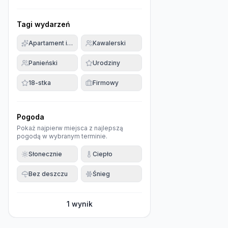
Tagi wydarzeń
Apartament imprezowy
Kawalerski
Panieński
Urodziny
18-stka
Firmowy
Pogoda
Pokaż najpierw miejsca z najlepszą
pogodą w wybranym terminie.
Słonecznie
Ciepło
Bez deszczu
Śnieg
1
wynik