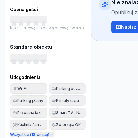
Nie znala
Ocena gości
Opublikuj 
Napisz 
Kliknij na lewą lub prawą połowę gwiazdki
Standard obiektu
Udogodnienia
Wi-Fi
Parking bezpłatny
Parking płatny
Klimatyzacja
Prywatna łazienka
Smart TV / Netflix
Kuchnia / aneks
Zwierzęta OK
Wszystkie (
18
więcej)