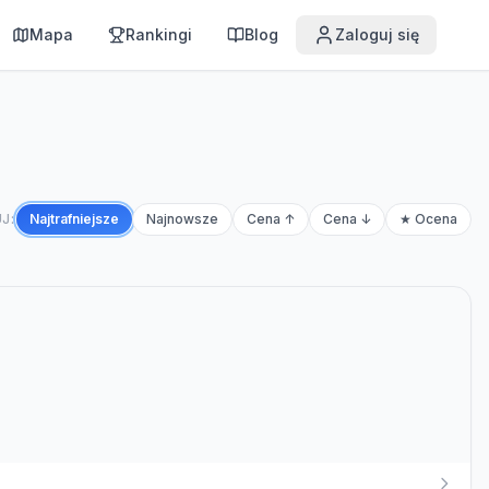
Mapa
Rankingi
Blog
Zaloguj się
J:
Najtrafniejsze
Najnowsze
Cena ↑
Cena ↓
★ Ocena