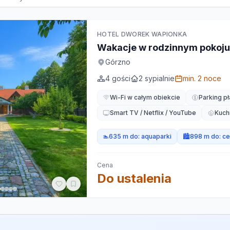
HOTEL DWOREK WAPIONKA
Wakacje w rodzinnym pokoju
Górzno
4
gości
2
sypialnie
min.
2
noce
Wi-Fi w całym obiekcie
Parking pł
Smart TV / Netflix / YouTube
Kuch
🏊
635 m do:
aquaparki
🏙️
898 m do:
ce
Cena
Do ustalenia