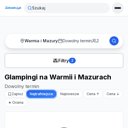
Strona główna
›
Noclegi
›
Glampingi na Warmii i Mazurach
Szukaj
Warmia i Mazury
Dowolny termin
2
Filtry
2
Glampingi na Warmii i Mazurach
Dowolny termin
Zapisz
Najtrafniejsze
Najnowsze
Cena ↑
Cena ↓
★ Ocena