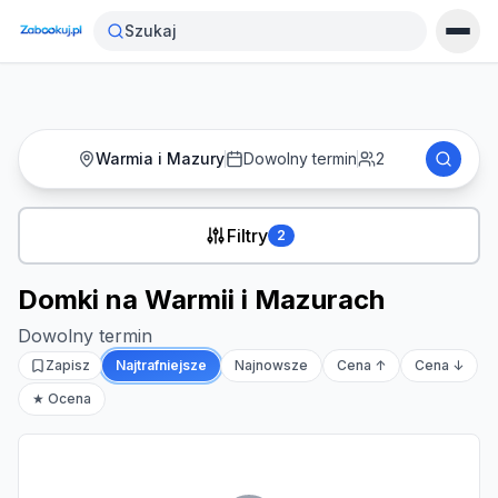
Strona główna
›
Noclegi
›
Domki na Warmii i Mazurach
Szukaj
Warmia i Mazury
Dowolny termin
2
Filtry
2
Domki na Warmii i Mazurach
Dowolny termin
Zapisz
Najtrafniejsze
Najnowsze
Cena ↑
Cena ↓
★ Ocena