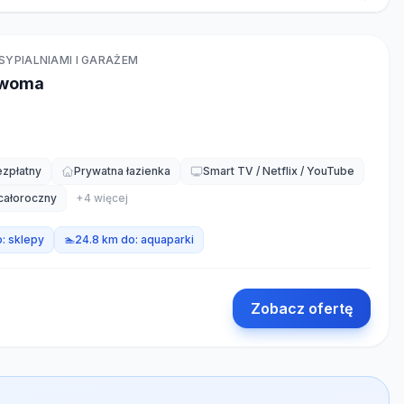
PIALNIAMI I GARAŻEM
dwoma
ezpłatny
Prywatna łazienka
Smart TV / Netflix / YouTube
całoroczny
+
4
więcej
o:
sklepy
🏊
24.8 km do:
aquaparki
Zobacz ofertę