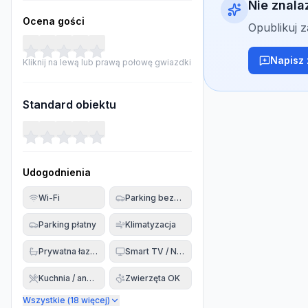
Nie znala
Ocena gości
Opublikuj 
Napisz 
Kliknij na lewą lub prawą połowę gwiazdki
Standard obiektu
Udogodnienia
Wi-Fi
Parking bezpłatny
Parking płatny
Klimatyzacja
Prywatna łazienka
Smart TV / Netflix
Kuchnia / aneks
Zwierzęta OK
Wszystkie (
18
więcej)