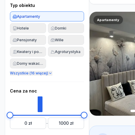
Typ obiektu
Apartamenty
Apartamenty
Hotele
Domki
Pensjonaty
Wille
Kwatery i pokoje
Agroturystyka
Domy wakacyjne
Wszystkie (
16
więcej)
Cena za noc
0 zł
1000 zł
–