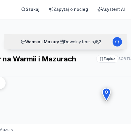
ch
Szukaj
Zapytaj o nocleg
Asystent AI
Warmia i Mazury
Dowolny termin
2
 na Warmii i Mazurach
Zapisz
SORTU
 Mazury