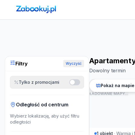
Strona główna
›
Noclegi
›
Apartamenty na Warmii i Mazura
Apartamenty
Filtry
Wyczyść
Dowolny termin
Tylko z promocjami
Pokaż na mapie
ŁADOWANIE MAPY…
Odległość od centrum
Wybierz lokalizację, aby użyć filtru
odległości
1
obiekt
·
Warmia i