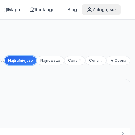
Mapa
Rankingi
Blog
Zaloguj się
J:
Najtrafniejsze
Najnowsze
Cena ↑
Cena ↓
★ Ocena