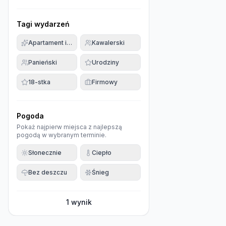
Tagi wydarzeń
Apartament imprezowy
Kawalerski
Panieński
Urodziny
18-stka
Firmowy
Pogoda
Pokaż najpierw miejsca z najlepszą
pogodą w wybranym terminie.
Słonecznie
Ciepło
Bez deszczu
Śnieg
1
wynik