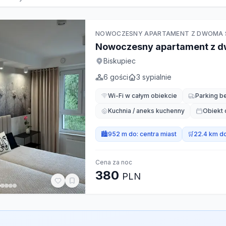
NOWOCZESNY APARTAMENT Z DWOMA SY
Nowoczesny apartament z 
Biskupiec
6
gości
3
sypialnie
Wi-Fi w całym obiekcie
Parking b
Kuchnia / aneks kuchenny
Obiekt 
🏙️
952 m do:
centra miast
🛒
22.4 km d
Cena za noc
380
PLN