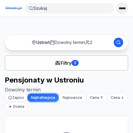
Strona główna
›
Noclegi
›
Pensjonaty w Ustroniu
Szukaj
Ustroń
Dowolny termin
2
Filtry
2
Pensjonaty w Ustroniu
Dowolny termin
Zapisz
Najtrafniejsze
Najnowsze
Cena ↑
Cena ↓
★ Ocena