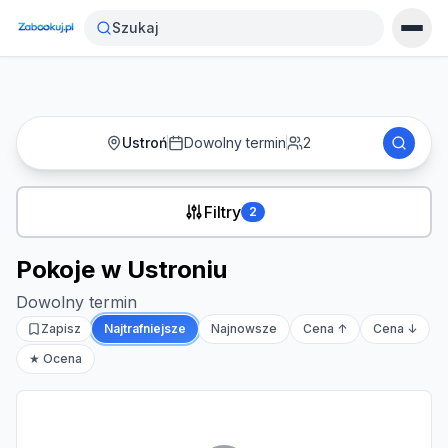
Strona główna
›
Noclegi
›
Pokoje w Ustroniu
Szukaj
Ustroń
Dowolny termin
2
Filtry
2
Pokoje w Ustroniu
Dowolny termin
Zapisz
Najtrafniejsze
Najnowsze
Cena ↑
Cena ↓
★ Ocena