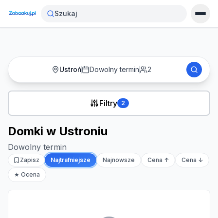
Strona główna
›
Noclegi
›
Domki w Ustroniu
Szukaj
Ustroń
Dowolny termin
2
Filtry
2
Domki w Ustroniu
Dowolny termin
Zapisz
Najtrafniejsze
Najnowsze
Cena ↑
Cena ↓
★ Ocena