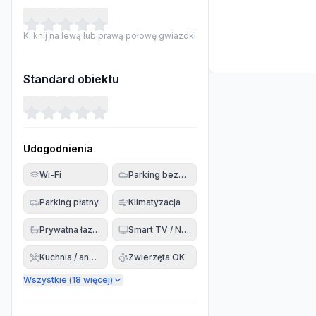
Kliknij na lewą lub prawą połowę gwiazdki
Standard obiektu
Udogodnienia
Wi-Fi
Parking bezpłatny
Parking płatny
Klimatyzacja
Prywatna łazienka
Smart TV / Netflix
Kuchnia / aneks
Zwierzęta OK
Wszystkie (
18
więcej)