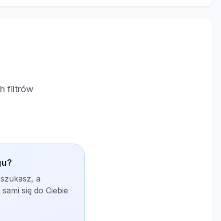
 filtrów
gu?
 szukasz, a
sami się do Ciebie