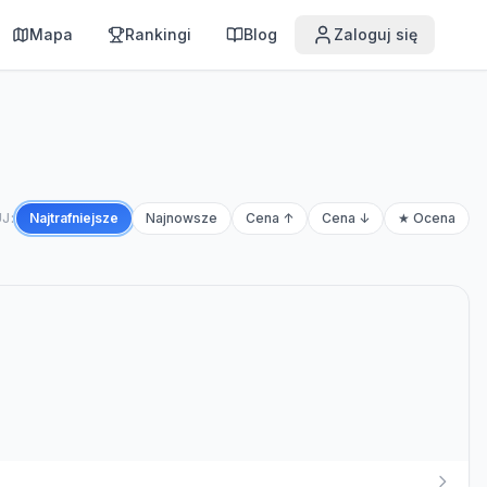
Mapa
Rankingi
Blog
Zaloguj się
J:
Najtrafniejsze
Najnowsze
Cena ↑
Cena ↓
★ Ocena