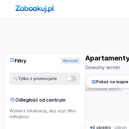
Strona główna
›
Noclegi
›
Apartamenty w Ustroniu
Apartamenty
Filtry
Wyczyść
Dowolny termin
Tylko z promocjami
Pokaż na mapie
ŁADOWANIE MAPY…
Odległość od centrum
Wybierz lokalizację, aby użyć filtru
odległości
0
obiekty
·
Ustroń