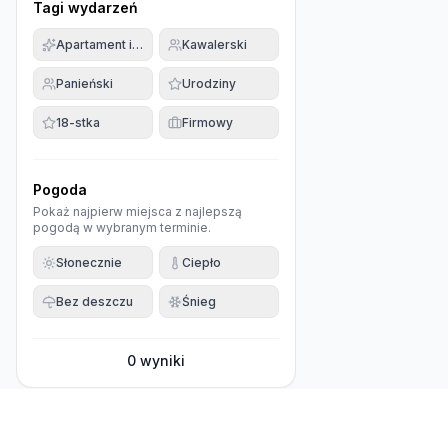
Tagi wydarzeń
Apartament imprezowy
Kawalerski
Panieński
Urodziny
18-stka
Firmowy
Pogoda
Pokaż najpierw miejsca z najlepszą
pogodą w wybranym terminie.
Słonecznie
Ciepło
Bez deszczu
Śnieg
0
wyniki