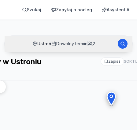
Szukaj
Zapytaj o nocleg
Asystent AI
Ustroń
Dowolny termin
2
 w Ustroniu
Zapisz
SORTU