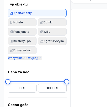
Typ obiektu
Apartamenty
Hotele
Domki
Pensjonaty
Wille
Kwatery i pokoje
Agroturystyka
Domy wakacyjne
Wszystkie (
16
więcej)
Cena za noc
0 zł
1000 zł
–
Ocena gości