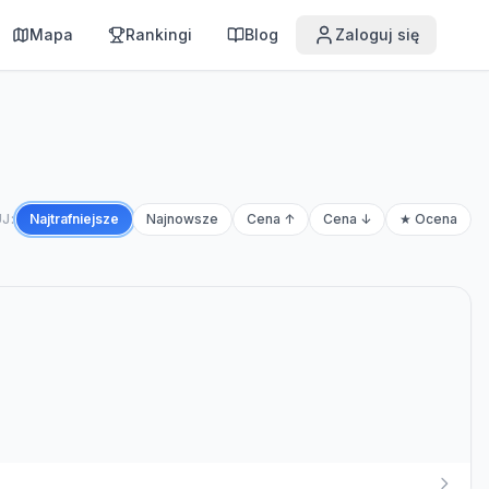
Mapa
Rankingi
Blog
Zaloguj się
J:
Najtrafniejsze
Najnowsze
Cena ↑
Cena ↓
★ Ocena