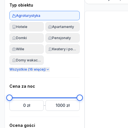
Typ obiektu
Agroturystyka
Hotele
Apartamenty
Domki
Pensjonaty
Wille
Kwatery i pokoje
Domy wakacyjne
Wszystkie (
16
więcej)
Cena za noc
0 zł
1000 zł
–
Ocena gości