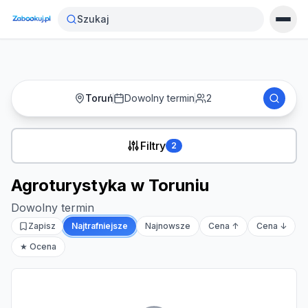
Strona główna
›
Noclegi
›
Agroturystyka w Toruniu
Szukaj
Toruń
Dowolny termin
2
Filtry
2
Agroturystyka w Toruniu
Dowolny termin
Zapisz
Najtrafniejsze
Najnowsze
Cena ↑
Cena ↓
★ Ocena