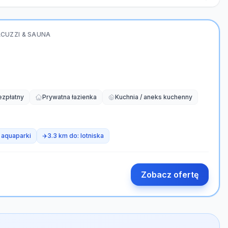
ACUZZI & SAUNA
ezpłatny
Prywatna łazienka
Kuchnia / aneks kuchenny
:
aquaparki
✈️
3.3 km do:
lotniska
Zobacz ofertę