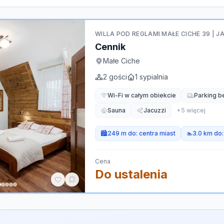
WILLA POD REGLAMI MAŁE CICHE 39 | J
Cennik
Małe Ciche
2
gości
1
sypialnia
Wi-Fi w całym obiekcie
Parking b
Sauna
Jacuzzi
+
5
więcej
🏙️
249 m do:
centra miast
🏊
3.0 km do
Cena
Do ustalenia