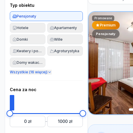
Typ obiektu
Pensjonaty
Promowane
Premium
Hotele
Apartamenty
Pensjonaty
Domki
Wille
Kwatery i pokoje
Agroturystyka
Domy wakacyjne
Wszystkie (
16
więcej)
Cena za noc
0 zł
1000 zł
–