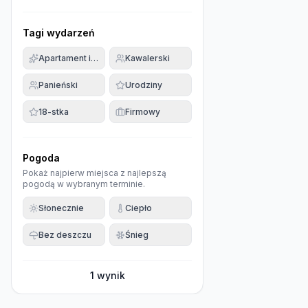
Tagi wydarzeń
Apartament imprezowy
Kawalerski
Panieński
Urodziny
18-stka
Firmowy
Pogoda
Pokaż najpierw miejsca z najlepszą
pogodą w wybranym terminie.
Słonecznie
Ciepło
Bez deszczu
Śnieg
1
wynik