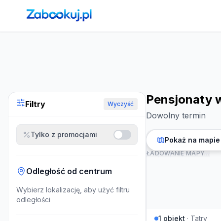
Strona główna
›
Noclegi
›
Pensjonaty w Tatrach
Pensjonaty 
Filtry
Wyczyść
Dowolny termin
Tylko z promocjami
Pokaż na mapie
ŁADOWANIE MAPY…
Odległość od centrum
Wybierz lokalizację, aby użyć filtru
odległości
1
obiekt
·
Tatry