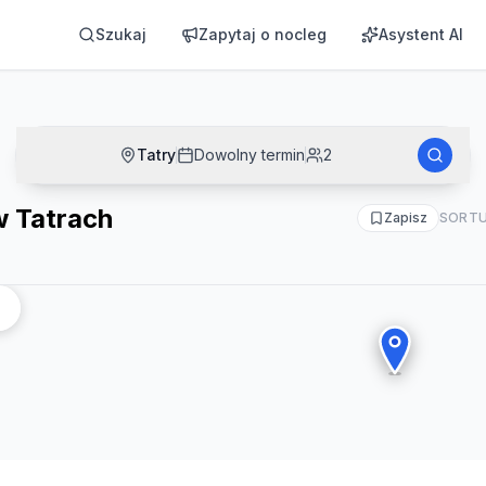
Szukaj
Zapytaj o nocleg
Asystent AI
Tatry
Dowolny termin
2
w Tatrach
Zapisz
SORTU