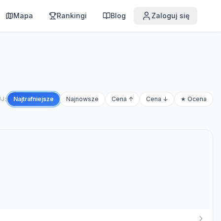
Mapa
Rankingi
Blog
Zaloguj się
J:
Najtrafniejsze
Najnowsze
Cena ↑
Cena ↓
★ Ocena