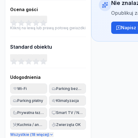
Nie znala
Ocena gości
Opublikuj 
Napisz 
Kliknij na lewą lub prawą połowę gwiazdki
Standard obiektu
Udogodnienia
Wi-Fi
Parking bezpłatny
Parking płatny
Klimatyzacja
Prywatna łazienka
Smart TV / Netflix
Kuchnia / aneks
Zwierzęta OK
Wszystkie (
18
więcej)