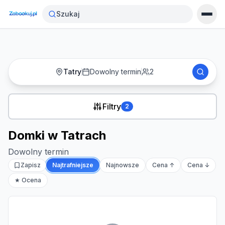
Strona główna
›
Noclegi
›
Domki w Tatrach
Szukaj
Tatry
Dowolny termin
2
Filtry
2
Domki w Tatrach
Dowolny termin
Zapisz
Najtrafniejsze
Najnowsze
Cena ↑
Cena ↓
★ Ocena