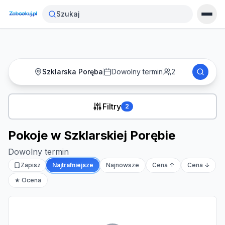
Strona główna
›
Noclegi
›
Pokoje w Szklarskiej Porębie
Szukaj
Szklarska Poręba
Dowolny termin
2
Filtry
2
Pokoje w Szklarskiej Porębie
Dowolny termin
Zapisz
Najtrafniejsze
Najnowsze
Cena ↑
Cena ↓
★ Ocena