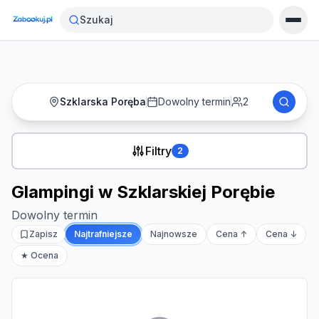
Strona główna
›
Noclegi
›
Glampingi w Szklarskiej Porębie
Szukaj
Szklarska Poręba
Dowolny termin
2
Filtry
2
Glampingi w Szklarskiej Porębie
Dowolny termin
Zapisz
Najtrafniejsze
Najnowsze
Cena ↑
Cena ↓
★ Ocena