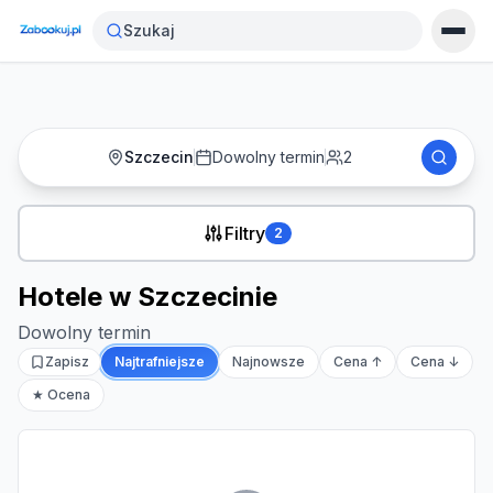
Strona główna
›
Noclegi
›
Hotele w Szczecinie
Szukaj
Szczecin
Dowolny termin
2
Filtry
2
Hotele w Szczecinie
Dowolny termin
Zapisz
Najtrafniejsze
Najnowsze
Cena ↑
Cena ↓
★ Ocena