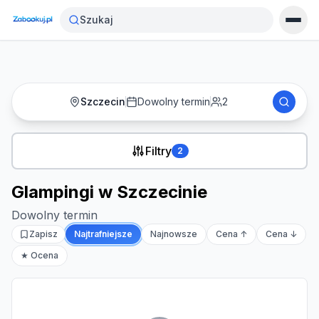
Strona główna
›
Noclegi
›
Glampingi w Szczecinie
Szukaj
Szczecin
Dowolny termin
2
Filtry
2
Glampingi w Szczecinie
Dowolny termin
Zapisz
Najtrafniejsze
Najnowsze
Cena ↑
Cena ↓
★ Ocena