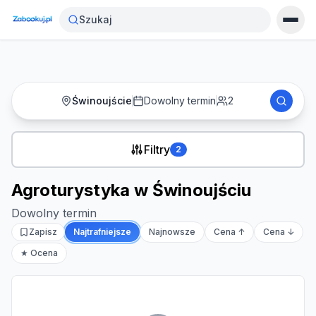
Strona główna
›
Noclegi
›
Agroturystyka w Świnoujściu
Szukaj
Świnoujście
Dowolny termin
2
Filtry
2
Agroturystyka w Świnoujściu
Dowolny termin
Zapisz
Najtrafniejsze
Najnowsze
Cena ↑
Cena ↓
★ Ocena