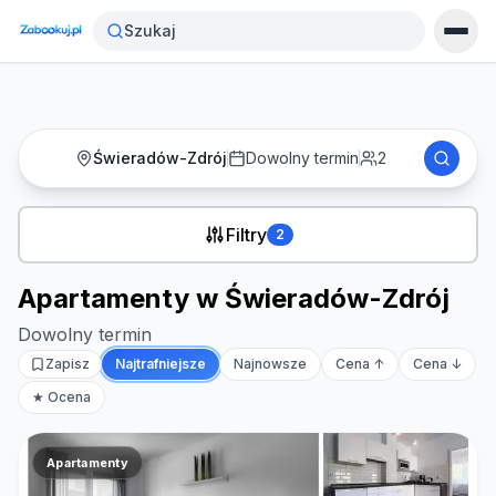
Strona główna
›
Noclegi
›
Apartamenty w Świeradów-Zdrój
Szukaj
Świeradów-Zdrój
Dowolny termin
2
Filtry
2
Apartamenty w Świeradów-Zdrój
Dowolny termin
Zapisz
Najtrafniejsze
Najnowsze
Cena ↑
Cena ↓
★ Ocena
Apartamenty