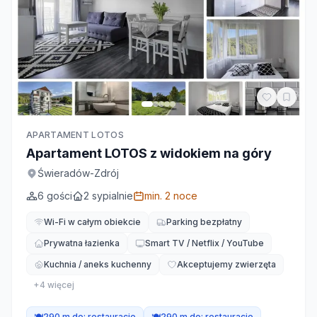
APARTAMENT LOTOS
Apartament LOTOS z widokiem na góry
Świeradów-Zdrój
6
gości
2
sypialnie
min.
2
noce
Wi-Fi w całym obiekcie
Parking bezpłatny
Prywatna łazienka
Smart TV / Netflix / YouTube
Kuchnia / aneks kuchenny
Akceptujemy zwierzęta
+
4
więcej
🍽️
290 m do:
restauracje
🍽️
290 m do:
restauracje