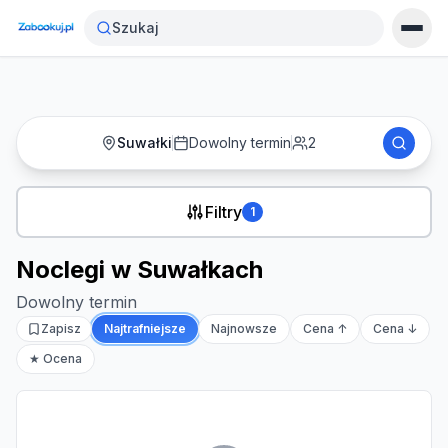
Strona główna
›
Noclegi
›
Noclegi w Suwałkach
Szukaj
Suwałki
Dowolny termin
2
Filtry
1
Noclegi w Suwałkach
Dowolny termin
Zapisz
Najtrafniejsze
Najnowsze
Cena ↑
Cena ↓
★ Ocena