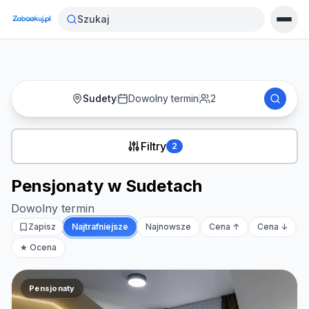
Strona główna
›
Noclegi
›
Pensjonaty w Sudetach
Szukaj
Sudety
Dowolny termin
2
Filtry
2
Pensjonaty w Sudetach
Dowolny termin
Zapisz
Najtrafniejsze
Najnowsze
Cena ↑
Cena ↓
★ Ocena
Pensjonaty