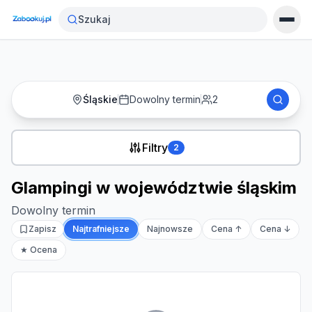
Strona główna
›
Noclegi
›
Glampingi w województwie śląskim
Szukaj
Śląskie
Dowolny termin
2
Filtry
2
Glampingi w województwie śląskim
Dowolny termin
Zapisz
Najtrafniejsze
Najnowsze
Cena ↑
Cena ↓
★ Ocena