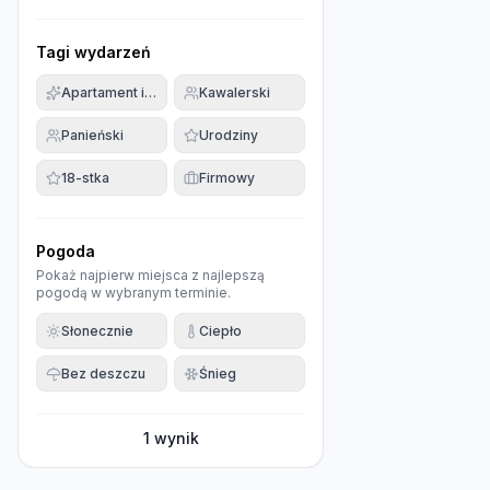
Tagi wydarzeń
Apartament imprezowy
Kawalerski
Panieński
Urodziny
18-stka
Firmowy
Pogoda
Pokaż najpierw miejsca z najlepszą
pogodą w wybranym terminie.
Słonecznie
Ciepło
Bez deszczu
Śnieg
1
wynik