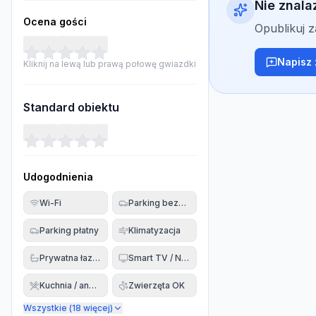
Nie znala
Ocena gości
Opublikuj 
Napisz 
Kliknij na lewą lub prawą połowę gwiazdki
Standard obiektu
Udogodnienia
Wi-Fi
Parking bezpłatny
Parking płatny
Klimatyzacja
Prywatna łazienka
Smart TV / Netflix
Kuchnia / aneks
Zwierzęta OK
Wszystkie (
18
więcej)