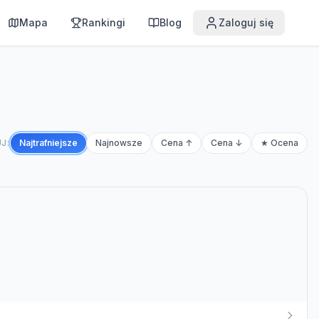
Mapa
Rankingi
Blog
Zaloguj się
J:
Najtrafniejsze
Najnowsze
Cena ↑
Cena ↓
★ Ocena