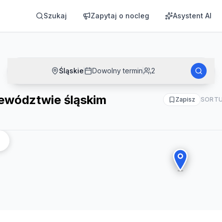
Szukaj
Zapytaj o nocleg
Asystent AI
Śląskie
Dowolny termin
2
ewództwie śląskim
Zapisz
SORTU