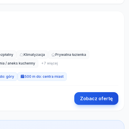
ezpłatny
Klimatyzacja
Prywatna łazienka
nia / aneks kuchenny
+
7
więcej
do:
góry
🏙️
500 m do:
centra miast
Zobacz ofertę