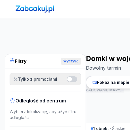
Strona główna
›
Noclegi
›
Domki w województwie śląskim
Domki w woj
Filtry
Wyczyść
Dowolny termin
Tylko z promocjami
Pokaż na mapie
ŁADOWANIE MAPY…
Odległość od centrum
Wybierz lokalizację, aby użyć filtru
odległości
1
obiekt
·
Śląskie