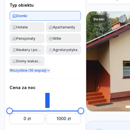
Typ obiektu
Domki
Domki
Hotele
Apartamenty
Pensjonaty
Wille
Kwatery i pokoje
Agroturystyka
Domy wakacyjne
Wszystkie (
16
więcej)
Cena za noc
0 zł
1000 zł
–