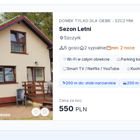
DOMEK TYLKO DLA CIEBIE - SZCZYRK
Sezon Letni
Szczyrk
6
gości
2
sypialnie
min.
2
noce
Wi-Fi w całym obiekcie
Parking b
Smart TV / Netflix / YouTube
Kuch
⛷️
200 m do:
stoki narciarskie
⛰️
200 m 
Cena za noc
550
PLN