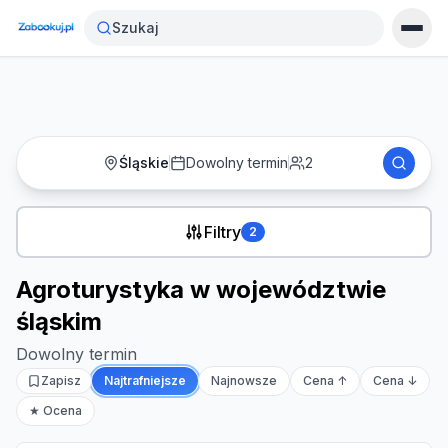
Strona główna
›
Noclegi
›
Szukaj
Agroturystyka w województwie śląskim
Śląskie
Dowolny termin
2
Filtry
2
Agroturystyka w województwie
śląskim
Dowolny termin
Zapisz
Najtrafniejsze
Najnowsze
Cena ↑
Cena ↓
★ Ocena