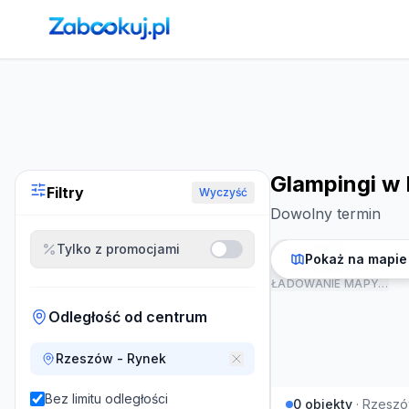
Strona główna
›
Noclegi
›
Glampingi w Rzeszowie
Glampingi w
Filtry
Wyczyść
Dowolny termin
Tylko z promocjami
Pokaż na mapie
ŁADOWANIE MAPY…
Odległość od centrum
Rzeszów - Rynek
Bez limitu odległości
0
obiekty
·
Rzesz