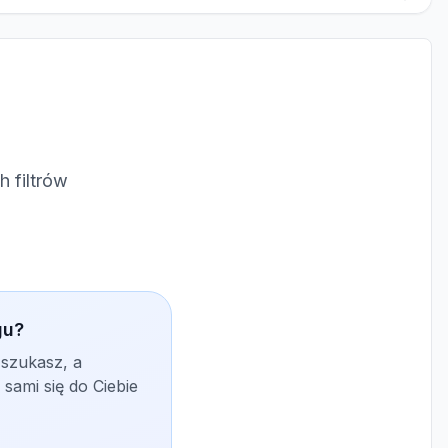
 filtrów
gu?
 szukasz, a
sami się do Ciebie