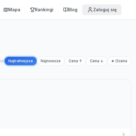
Mapa
Rankingi
Blog
Zaloguj się
J:
Najtrafniejsze
Najnowsze
Cena ↑
Cena ↓
★ Ocena