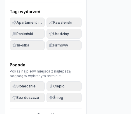
Tagi wydarzeń
Apartament imprezowy
Kawalerski
Panieński
Urodziny
18-stka
Firmowy
Pogoda
Pokaż najpierw miejsca z najlepszą
pogodą w wybranym terminie.
Słonecznie
Ciepło
Bez deszczu
Śnieg
0
wyniki