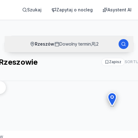
Szukaj
Zapytaj o nocleg
Asystent AI
Rzeszów
Dowolny termin
2
 Rzeszowie
Zapisz
SORTU
ów