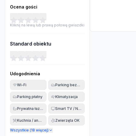
Ocena gości
Kliknij na lewą lub prawą połowę gwiazdki
Standard obiektu
Udogodnienia
Wi-Fi
Parking bezpłatny
Parking płatny
Klimatyzacja
Prywatna łazienka
Smart TV / Netflix
Kuchnia / aneks
Zwierzęta OK
Wszystkie (
18
więcej)