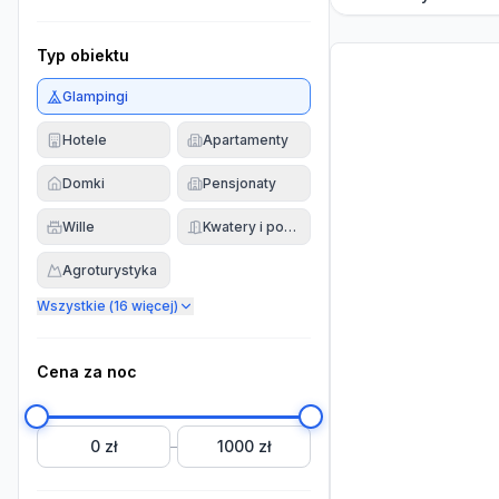
Typ obiektu
Glampingi
Hotele
Apartamenty
Domki
Pensjonaty
Wille
Kwatery i pokoje
Agroturystyka
Wszystkie (
16
więcej)
Cena za noc
0 zł
1000 zł
–