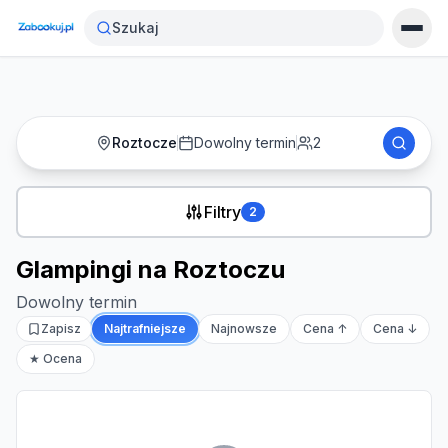
Strona główna
›
Noclegi
›
Glampingi na Roztoczu
Szukaj
Roztocze
Dowolny termin
2
Filtry
2
Glampingi na Roztoczu
Dowolny termin
Zapisz
Najtrafniejsze
Najnowsze
Cena ↑
Cena ↓
★ Ocena