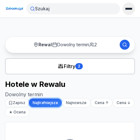
Strona główna
›
Noclegi
›
Hotele w Rewalu
Szukaj
Rewal
Dowolny termin
2
Filtry
2
Hotele w Rewalu
Dowolny termin
Zapisz
Najtrafniejsze
Najnowsze
Cena ↑
Cena ↓
★ Ocena