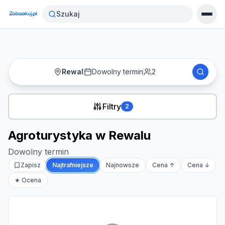
Strona główna
›
Noclegi
›
Agroturystyka w Rewalu
Szukaj
Rewal
Dowolny termin
2
Filtry
2
Agroturystyka w Rewalu
Dowolny termin
Zapisz
Najtrafniejsze
Najnowsze
Cena ↑
Cena ↓
★ Ocena