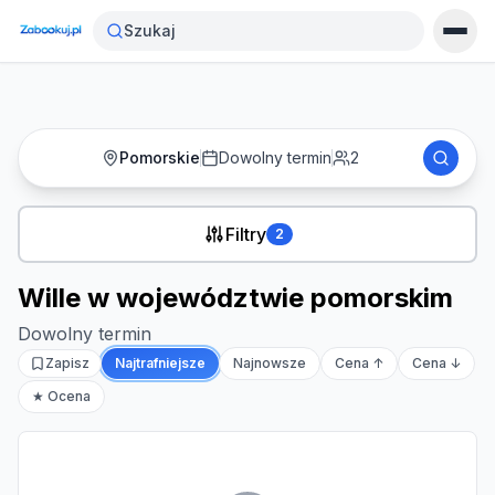
Strona główna
›
Noclegi
›
Wille w województwie pomorskim
Szukaj
Pomorskie
Dowolny termin
2
Filtry
2
Wille w województwie pomorskim
Dowolny termin
Zapisz
Najtrafniejsze
Najnowsze
Cena ↑
Cena ↓
★ Ocena