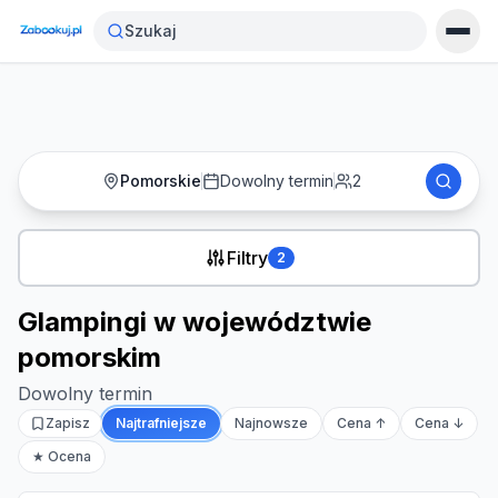
Strona główna
›
Noclegi
›
Szukaj
Glampingi w województwie pomorskim
Pomorskie
Dowolny termin
2
Filtry
2
Glampingi w województwie
pomorskim
Dowolny termin
Zapisz
Najtrafniejsze
Najnowsze
Cena ↑
Cena ↓
★ Ocena