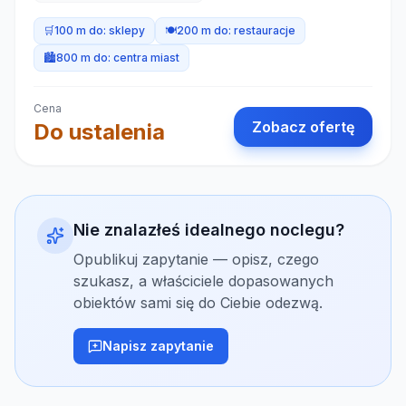
🛒
100 m do:
sklepy
🍽️
200 m do:
restauracje
🏙️
800 m do:
centra miast
Cena
Zobacz ofertę
Do ustalenia
Nie znalazłeś idealnego noclegu?
Opublikuj zapytanie — opisz, czego
szukasz, a właściciele dopasowanych
obiektów sami się do Ciebie odezwą.
Napisz zapytanie