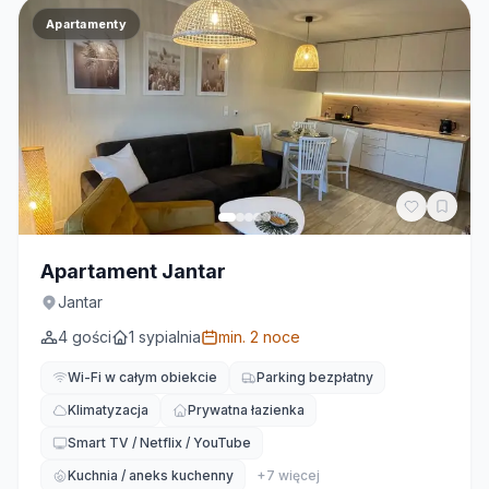
Apartamenty
Apartament Jantar
Jantar
4
gości
1
sypialnia
min.
2
noce
Wi-Fi w całym obiekcie
Parking bezpłatny
Klimatyzacja
Prywatna łazienka
Smart TV / Netflix / YouTube
Kuchnia / aneks kuchenny
+
7
więcej