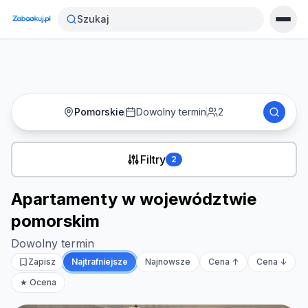
Strona główna
›
Noclegi
›
Szukaj
Apartamenty w województwie pomorskim
Pomorskie
Dowolny termin
2
Filtry
2
Apartamenty w województwie
pomorskim
Dowolny termin
Zapisz
Najtrafniejsze
Najnowsze
Cena ↑
Cena ↓
★ Ocena