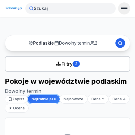
Strona główna
›
Noclegi
›
Pokoje w województwie podlaskim
Szukaj
Podlaskie
Dowolny termin
2
Filtry
2
Pokoje w województwie podlaskim
Dowolny termin
Zapisz
Najtrafniejsze
Najnowsze
Cena ↑
Cena ↓
★ Ocena