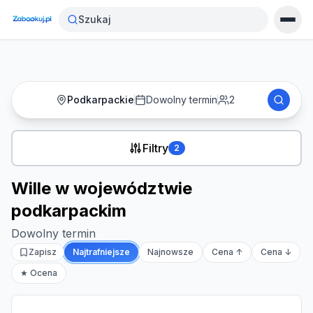
Strona główna
›
Noclegi
›
Wille w województwie podkarpackim
Szukaj
Podkarpackie
Dowolny termin
2
Filtry
2
Wille w województwie
podkarpackim
Dowolny termin
Zapisz
Najtrafniejsze
Najnowsze
Cena ↑
Cena ↓
★ Ocena