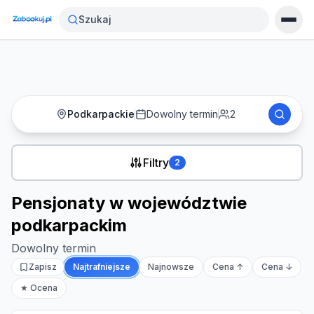
Strona główna
›
Noclegi
›
Szukaj
Pensjonaty w województwie podkarpackim
Podkarpackie
Dowolny termin
2
Filtry
2
Pensjonaty w województwie
podkarpackim
Dowolny termin
Zapisz
Najtrafniejsze
Najnowsze
Cena ↑
Cena ↓
★ Ocena