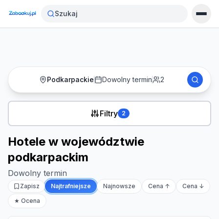
Strona główna
›
Noclegi
›
Szukaj
Hotele w województwie podkarpackim
Podkarpackie
Dowolny termin
2
Filtry
2
Hotele w województwie
podkarpackim
Dowolny termin
Zapisz
Najtrafniejsze
Najnowsze
Cena ↑
Cena ↓
★ Ocena