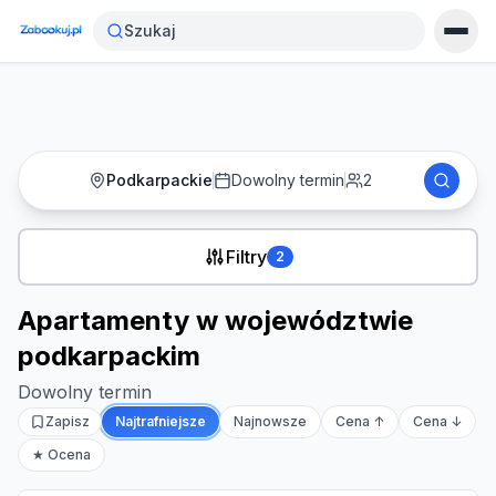
Strona główna
›
Noclegi
›
Szukaj
Apartamenty w województwie podkarpackim
Podkarpackie
Dowolny termin
2
Filtry
2
Apartamenty w województwie
podkarpackim
Dowolny termin
Zapisz
Najtrafniejsze
Najnowsze
Cena ↑
Cena ↓
★ Ocena