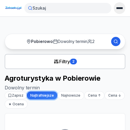
Strona główna
›
Noclegi
›
Agroturystyka w Pobierowie
Szukaj
Pobierowo
Dowolny termin
2
Filtry
2
Agroturystyka w Pobierowie
Dowolny termin
Zapisz
Najtrafniejsze
Najnowsze
Cena ↑
Cena ↓
★ Ocena