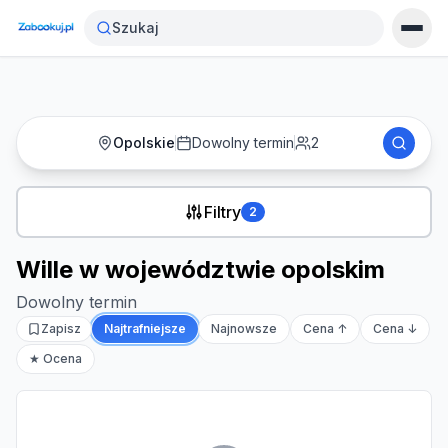
Strona główna
›
Noclegi
›
Wille w województwie opolskim
Szukaj
Opolskie
Dowolny termin
2
Filtry
2
Wille w województwie opolskim
Dowolny termin
Zapisz
Najtrafniejsze
Najnowsze
Cena ↑
Cena ↓
★ Ocena