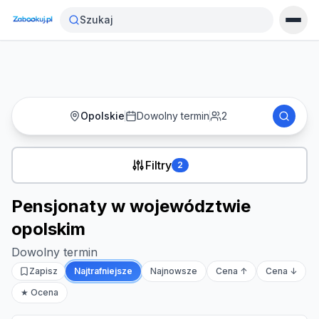
Strona główna
›
Noclegi
›
Szukaj
Pensjonaty w województwie opolskim
Opolskie
Dowolny termin
2
Filtry
2
Pensjonaty w województwie
opolskim
Dowolny termin
Zapisz
Najtrafniejsze
Najnowsze
Cena ↑
Cena ↓
★ Ocena