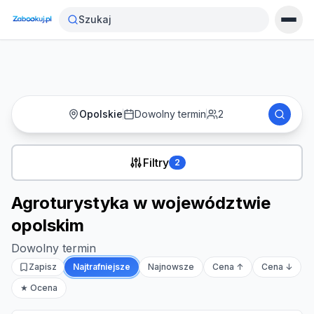
Strona główna
›
Noclegi
›
Szukaj
Agroturystyka w województwie opolskim
Opolskie
Dowolny termin
2
Filtry
2
Agroturystyka w województwie
opolskim
Dowolny termin
Zapisz
Najtrafniejsze
Najnowsze
Cena ↑
Cena ↓
★ Ocena