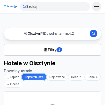
Strona główna
›
Noclegi
›
Hotele w Olsztynie
Szukaj
Olsztyn
Dowolny termin
2
Filtry
2
Hotele w Olsztynie
Dowolny termin
Zapisz
Najtrafniejsze
Najnowsze
Cena ↑
Cena ↓
★ Ocena