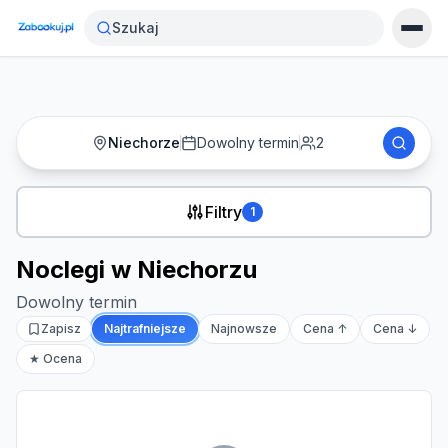
Strona główna
›
Noclegi
›
Noclegi w Niechorzu
Szukaj
Niechorze
Dowolny termin
2
Filtry
1
Noclegi w Niechorzu
Dowolny termin
Zapisz
Najtrafniejsze
Najnowsze
Cena ↑
Cena ↓
★ Ocena