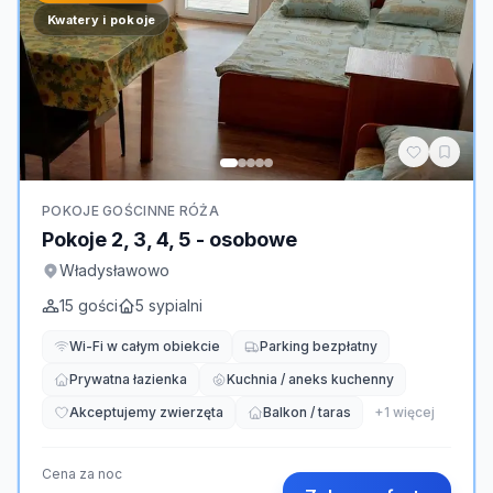
Kwatery i pokoje
POKOJE GOŚCINNE RÓŻA
Pokoje 2, 3, 4, 5 - osobowe
Władysławowo
15
gości
5
sypialni
Wi-Fi w całym obiekcie
Parking bezpłatny
Prywatna łazienka
Kuchnia / aneks kuchenny
Akceptujemy zwierzęta
Balkon / taras
+
1
więcej
Cena za noc