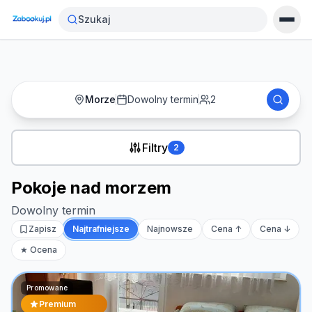
Strona główna
›
Noclegi
›
Pokoje nad morzem
Szukaj
Morze
Dowolny termin
2
Filtry
2
Pokoje nad morzem
Dowolny termin
Zapisz
Najtrafniejsze
Najnowsze
Cena ↑
Cena ↓
★ Ocena
Promowane
Premium