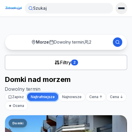
Strona główna
›
Noclegi
›
Domki nad morzem
Szukaj
Morze
Dowolny termin
2
Filtry
2
Domki nad morzem
Dowolny termin
Zapisz
Najtrafniejsze
Najnowsze
Cena ↑
Cena ↓
★ Ocena
Domki