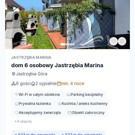
JASTRZĘBIA MARINA
dom 6 osobowy Jastrzębia Marina
Jastrzębia Góra
6
gości
2
sypialnie
min.
4
noce
Wi-Fi w całym obiekcie
Parking bezpłatny
Prywatna łazienka
Kuchnia / aneks kuchenny
Akceptujemy zwierzęta
Obiekt całoroczny
+
4
więcej
🏊
527 m do:
aquaparki
🏊
527 m do:
aquaparki